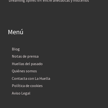
‘Dreaming Spires IV»: entre anécdotas y misterios
Menú
Blog
Notas de prensa
Huellas del pasado
Quiénes somos
Contacta con La Huella
Política de cookies
Aviso Legal