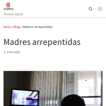
Saltar al contenido
Search
Revista Digital
Inicio
»
Blog
»
Madres arrepentidas
Madres arrepentidas
1 entrada
Ha dado mucho que hablar y no es para menos: Una mujer
diciendo en voz alta que se arrepiente de ser madre puede
catalogarse de caso aislado o de locura. Pero cuando no sólo es