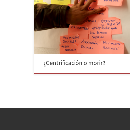
“Para mí gentrificación es sinónimo de expulsión, no
de recuperación”, dice Diego Peris, del colectivo
crítico Todo por la praxis. La gentrificación es un
fenómeno sociocultural que ya ha afectado a muchas
de las grandes ciudades como Madrid, Barcelona, San
Francisco o Nueva York. Daniel Sorando, sociólogo y
coescritor de […]
¿Gentrificación o morir?