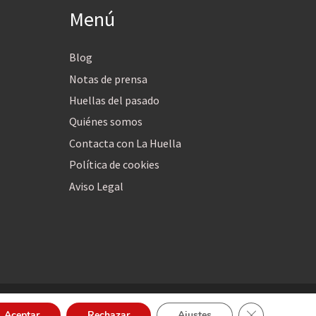
Menú
Blog
Notas de prensa
Huellas del pasado
Quiénes somos
Contacta con La Huella
Política de cookies
Aviso Legal
Cerrar el bann
Aceptar
Rechazar
Ajustes