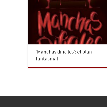
A.R. Medina publica Manchas difíciles, su primera
novela corta, con Amanecer. La meticulosidad en la
vida puede ser tanto una ventaja como una
inconveniencia. El carácter inflexible de una persona
no suele prepararla para lo imprevisto, para la
improvisación. Cuando la agenda que tenías
planificada se desencaja, sin saberlo, entra […]
‘Manchas difíciles’: el plan
fantasmal