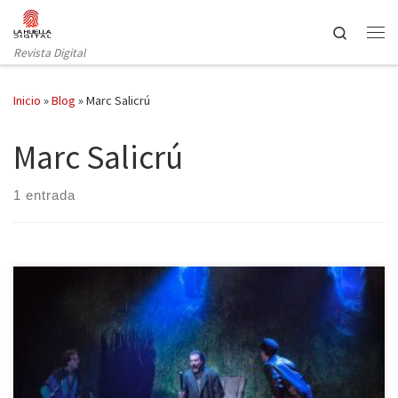
Saltar al contenido
Search
Revista Digital
Inicio
»
Blog
»
Marc Salicrú
Marc Salicrú
1 entrada
La Villarroel abre su temporada teatral con una obra que ya se
apuntaba entre los probables éxitos escénicos del año antes de
que se estrenara. Y así lo ha ratificado la buena acogida, tanto de