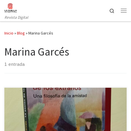
Saltar al contenido
Search
Revista Digital
Inicio
»
Blog
»
Marina Garcés
Marina Garcés
1 entrada
¿Qué lugar ocupa la amistad en nuestras vidas? ¿Por qué es tan
fundamental y, al mismo tiempo, tan esquiva? Estas son algunas
de las preguntas que atraviesan el ensayo filosófico de Marina