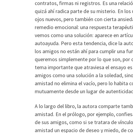
contratos, firmas ni registros. Es una relac
quizá ahí radica parte de su misterio. En l
ojos nuevos, pero también con cierta ansied
remedio emocional: una respuesta terapéutic
vemos como una solución: aparece en artícul
autoayuda. Pero esta tendencia, dice la auto
los amigos no están ahí para cumplir una fun
queremos simplemente por lo que son, por c
tema importante que atraviesa el ensayo es l
amigos como una solución a la soledad, sin
amistad no elimina el vacío, pero lo habita
mutuamente desde un lugar de autenticidad,
A lo largo del libro, la autora comparte tam
amistad. En el prólogo, por ejemplo, confie
de sus amigos, como si se tratara de vínculo
amistad un espacio de deseo y miedo, de con