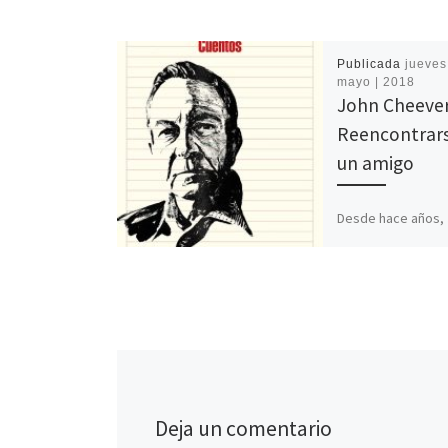
Publicada
jueves
mayo | 2018
John Cheever
Reencontrar
un amigo
Desde hace años,
Cheever me acom
recuerdo cuándo l
qué cuento suyo le
lugar; solo sé […]
Deja un comentario