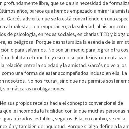
ión profundamente libre, que se da sin necesidad de formaliz
os últimos años, parece que hemos empezado a mirar la amist
ad. Garcés advierte que se la está convirtiendo en una espec
a al malestar contemporáneo, a la soledad, al aislamiento.
os de psicología, en redes sociales, en charlas TED y blogs 
ra, es peligrosa. Porque desnaturaliza la esencia de la amis
ción o para salvarnos. No son un medio para lograr otra cosa
ómo habitan el mundo, y eso no se puede instrumentalizar.
a relación entre la soledad y la amistad. Garcés no ve a los
o como una forma de estar acompañados incluso en ella. La
 con nosotros. No nos «cura», sino que nos permite sostenern
 sin máscaras ni obligaciones.
bién sus propios recelos hacia el concepto convencional de
sa que le incomoda la facilidad con la que muchas personas 
s garantizados, estables, seguros. Ella, en cambio, ve en la
exión y también de inquietud. Porque si algo define a la a