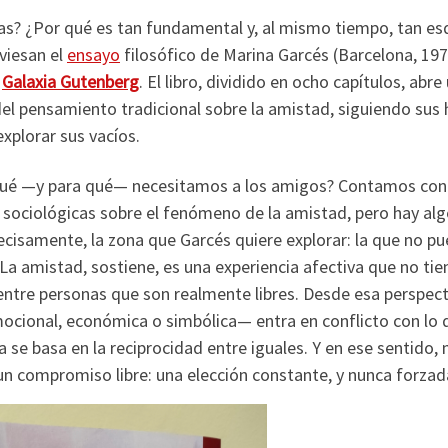
as? ¿Por qué es tan fundamental y, al mismo tiempo, tan es
viesan el
ensayo
filosófico de Marina Garcés (Barcelona, 19
r
Galaxia Gutenberg
. El libro, dividido en ocho capítulos, abre
el pensamiento tradicional sobre la amistad, siguiendo sus 
xplorar sus vacíos.
r qué —y para qué— necesitamos a los amigos? Contamos con
o sociológicas sobre el fenómeno de la amistad, pero hay alg
precisamente, la zona que Garcés quiere explorar: la que no p
. La amistad, sostiene, es una experiencia afectiva que no tie
entre personas que son realmente libres. Desde esa perspect
cional, económica o simbólica— entra en conflicto con lo 
 se basa en la reciprocidad entre iguales. Y en ese sentido,
 un compromiso libre: una elección constante, y nunca forzad