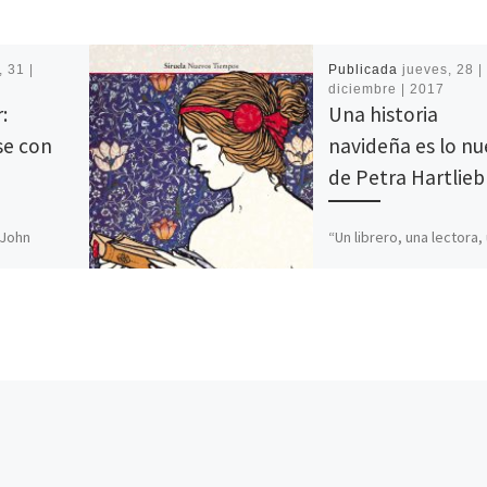
, 31 |
Publicada
jueves, 28 |
diciembre | 2017
:
Una historia
se con
navideña es lo n
de Petra Hartlieb
 John
“Un librero, una lectora,
paña. No
escritor… y una mágica
e conocí ni
ciudad bajo la nieve” es 
í en primer
carta de presentación d
Invierno en Viena […]