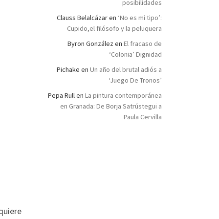
posibilidades
Clauss Belalcázar
en
‘No es mi tipo’:
Cupido,el filósofo y la peluquera
Byron González
en
El fracaso de
‘Colonia’ Dignidad
Pichake
en
Un año del brutal adiós a
‘Juego De Tronos’
Pepa Rull
en
La pintura contemporánea
en Granada: De Borja Satrústegui a
Paula Cervilla
quiere