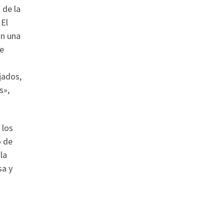
 de la
 El
on una
de
jados,
s»,
 los
o de
 la
sa y