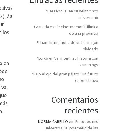
quiva?
‘Persépolis’ en su veinticinco
73),
La
aniversario
 un
Granada es de cine: memoria fílmica
hilos
de una provincia
El Lianchi: memoria de un hormigón
olvidado
‘Lorca en Vermont’: su historia con
o en
Cummings
uede
‘Bajo el ojo del gran pájaro’: un futuro
ne
especulativo
iva,
que
Comentarios
 más
recientes
a.
NORMA CABELLO
en
‘En todos mis
universos’: el poemario de las