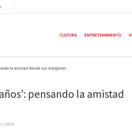
a
CULTURA
ENTRETENIMIENTO
H
nsando la amistad desde sus márgenes
raños’: pensando la amistad
l | 2025