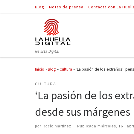
Blog
Notas de prensa
Contacta con La Huell
Saltar al contenido
Revista Digital
Inicio
»
Blog
»
Cultura
»
‘La pasión de los extraños’: pe
CULTURA
‘La pasión de los ext
desde sus márgenes
por
Rocío Martínez
|
Publicada
miércoles, 16 | abri