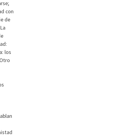
arse;
ad con
ie de
 La
de
tad:
: los
 Otro
os
hablan
mistad