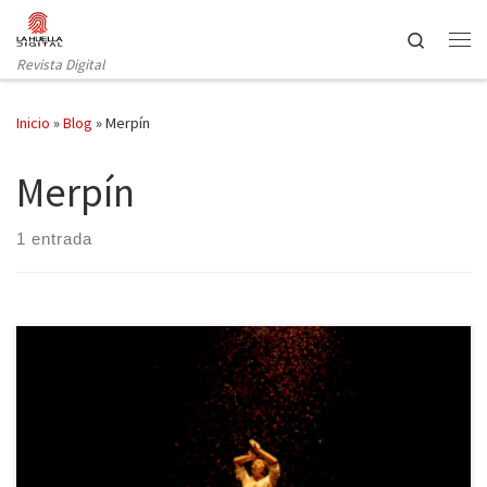
Saltar al contenido
Search
Revista Digital
Inicio
»
Blog
»
Merpín
Merpín
1 entrada
El festival Hocus Pocus Granhada ha cumplido en el año 2019 la
mayoría de edad. Siempre fue grande, pero ahora lo es un poco
más. La mezcla entre lo real e irreal, la magia y el ilusionismo la