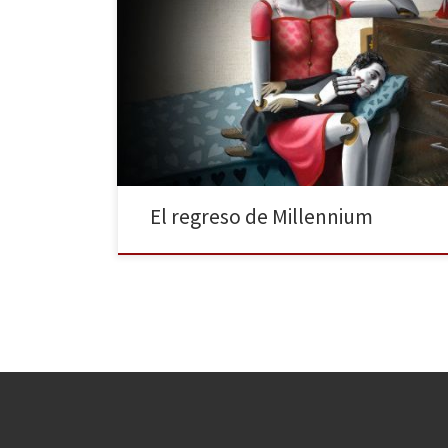
Si hablamos de novela negra, Millennium es
probablemente la saga sueca más famosa de las
últimas décadas. A pesar del fallecimiento en 2004 de
su autor, Stieg Larsson, la trilogía logró un éxito
arrollador, lo que desencadenó en innumerables
ventas, traducciones a diversas lenguas y,
posteriormente, adaptaciones a la gran […]
El regreso de Millennium