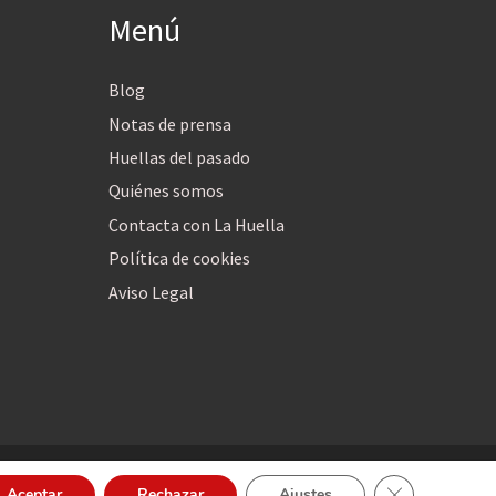
Menú
Blog
Notas de prensa
Huellas del pasado
Quiénes somos
Contacta con La Huella
Política de cookies
Aviso Legal
Cerrar el bann
Aceptar
Rechazar
Ajustes