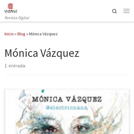
Saltar al contenido
Search
Revista Digital
Inicio
»
Blog
»
Mónica Vázquez
Mónica Vázquez
1 entrada
Mónica Vázquez, de la mano de Suma de letras, nos presenta su
primera novela El arte de romperlo todo, con la que da el
pistoletazo de salida a un nuevo capítulo de su vida. Este libro, en