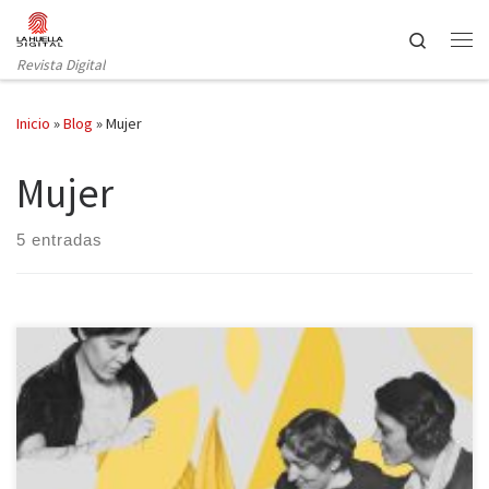
Saltar al contenido
Search
Revista Digital
Inicio
»
Blog
»
Mujer
Mujer
5 entradas
¿Podrías, lector o lectora, nombrar alguna escritora
estadounidense del siglo XIX? ¿No? Venga, piensa un poco.
Escucho un Edith Wharton por el fondo y también parece que
alguien ha recordado a Emily Dickinson. ¿Nadie más? Lástima. No