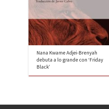
«Anhelaba más lenguas, más mundos donde vivir y
más poder para cambiar el mundo que habitaba
ahora». ¿Habéis salido alguna vez a la calle y os habéis
preguntado qué actitud adoptar para que vuestra
«blancura» no resulte amenazante? ¿No? Sí, habitar el
espacio público como persona blanca puede resultar
bastante […]
Nana Kwame Adjei-Brenyah
debuta a lo grande con ‘Friday
Black’