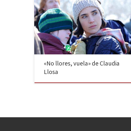
No llores, vuela está narrada en dos tiempos, se miran
mutuamente el uno con el otro. Fue un momento
crucial el que partió en dos mitades irreconciliables la
vida. Un tiempo tiende a avanzar hacia adelante,
durante la infancia, para poder encontrarse de bruces
con ese instante crítico. El otro […]
«No llores, vuela» de Claudia
Llosa