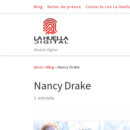
Blog
Notas de prensa
Contacta con La Huell
Saltar al contenido
Revista Digital
Inicio
»
Blog
»
Nancy Drake
Nancy Drake
1 entrada