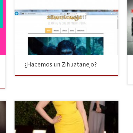
Hace ya más de siete meses que anda circulando por
la red el termino Zihuatanejo.Tv. No tienes perdón si
todavía no te has pasado por este canal de vídeos
donde lo que se pretende es entretenerse
entreteniendo. ¿Quieres formar parte de los
zihuatanejos? Únete a nosotros. ¿Qué es hacer un […]
¿Hacemos un Zihuatanejo?
La antesala de los Oscar, y sobre todo, una excusa
para ver reunido a todo el sarao del cine y la
televisión. Grandes ausencias y muchas sorpresas. Mi