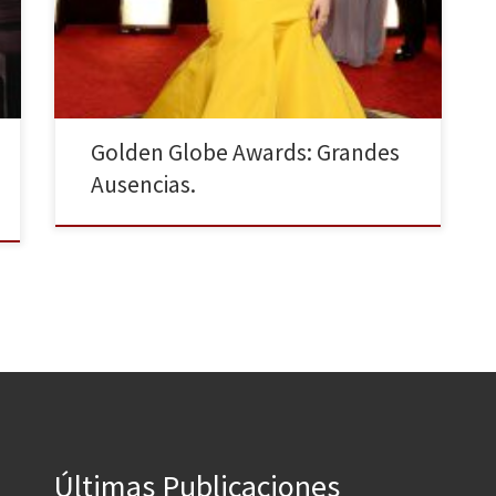
quiniela ha fallado, pero aún hay tiempo para los
Emmy. Televisivos, podemos seguir soñando. Lo
bueno de los Globos de Oro (Golden […]
Golden Globe Awards: Grandes
Ausencias.
Últimas Publicaciones