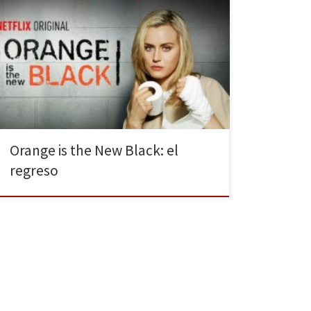
Orange is the New Black es ya una serie de culto. La
nueva droga de la televisión se consagra haciéndose
un lugar entre las mejores. La adicción que crean sus
tramas, y personajes, lo consiguen muy pocas series y
OITNB desde luego es una de ellas. Nuevos
personajes, nuevas subtramas […]
Orange is the New Black: el
regreso