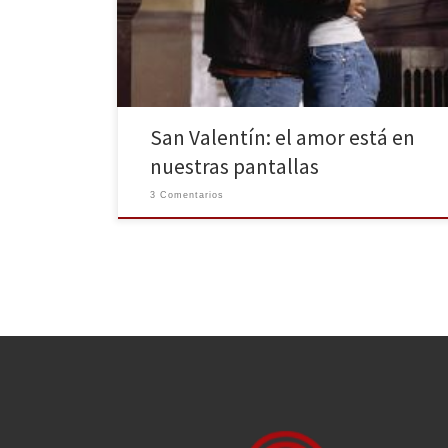
que se celebra el amor y yo no voy a ser menos. San
Valentín o el día de los enamorados es […]
San Valentín: el amor está en
nuestras pantallas
3 Comentarios