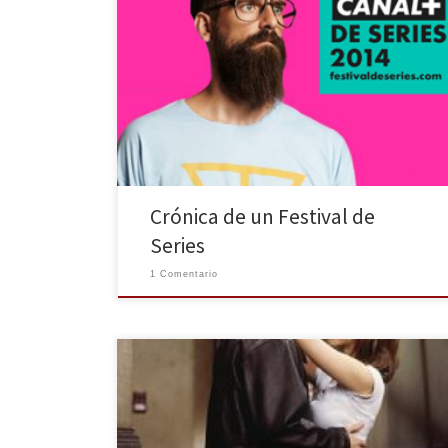
De cómo hartarse de ver series y escuchar ponentes y
no morir en el intento. El Festival de Series de Canal +
en su sexta edición ha sido un año más todo un éxito.
Talleres, Concursos, Pilotos y Capítulos de nuestras
series favoritas en pantalla grande. Próximamente en
Málaga y […]
Crónica de un Festival de
Series
1 Comentario
¡Qué mejor que San Valentín para dejaros un ranking
de las parejas que más nos han marcado en la ficción
televisiva!Queráis o no, estamos en la semana en la