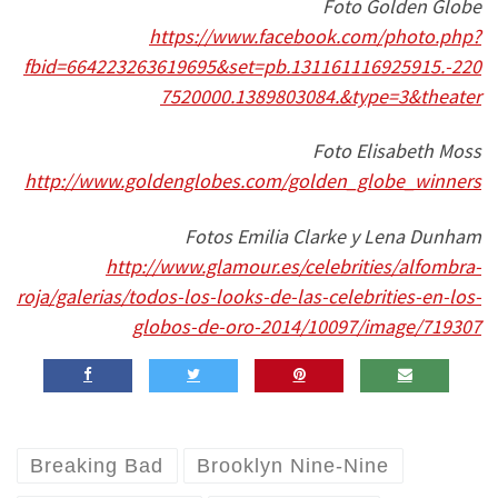
Foto Golden Globe
https://www.facebook.com/photo.php?
fbid=664223263619695&set=pb.131161116925915.-220
7520000.1389803084.&type=3&theater
Foto Elisabeth Moss
http://www.goldenglobes.com/golden_globe_winners
Fotos Emilia Clarke y Lena Dunham
http://www.glamour.es/celebrities/alfombra-
roja/galerias/todos-los-looks-de-las-celebrities-en-los-
globos-de-oro-2014/10097/image/719307
Breaking Bad
Brooklyn Nine-Nine