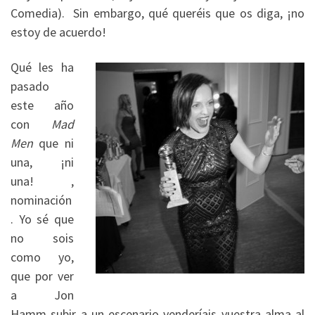
Comedia). Sin embargo, qué queréis que os diga, ¡no
estoy de acuerdo!
Qué les ha
pasado
este año
con
Mad
Men
que ni
una, ¡ni
una! ,
nominación
. Yo sé que
no sois
como yo,
que por ver
a Jon
Hamm subir a un escenario venderíais vuestra alma al