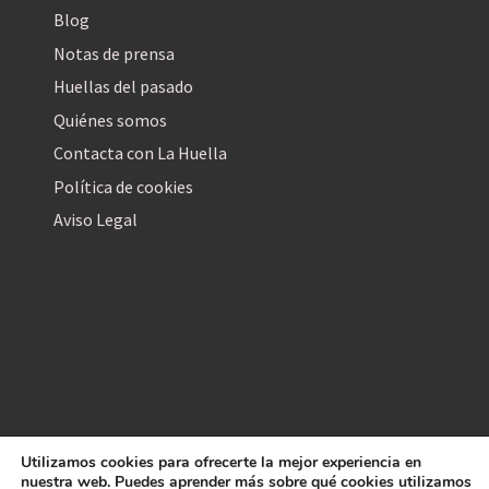
Blog
Notas de prensa
Huellas del pasado
Quiénes somos
Contacta con La Huella
Política de cookies
Aviso Legal
Utilizamos cookies para ofrecerte la mejor experiencia en
La Huella Digital
nuestra web. Puedes aprender más sobre qué cookies utilizamos
© 2026
– Todos los derechos reservados