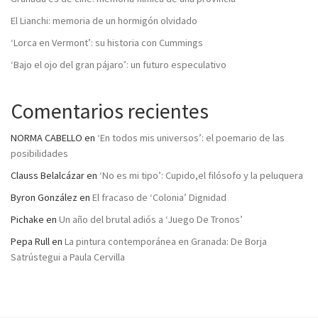
El Lianchi: memoria de un hormigón olvidado
‘Lorca en Vermont’: su historia con Cummings
‘Bajo el ojo del gran pájaro’: un futuro especulativo
Comentarios recientes
NORMA CABELLO
en
‘En todos mis universos’: el poemario de las
posibilidades
Clauss Belalcázar
en
‘No es mi tipo’: Cupido,el filósofo y la peluquera
Byron González
en
El fracaso de ‘Colonia’ Dignidad
Pichake
en
Un año del brutal adiós a ‘Juego De Tronos’
Pepa Rull
en
La pintura contemporánea en Granada: De Borja
Satrústegui a Paula Cervilla