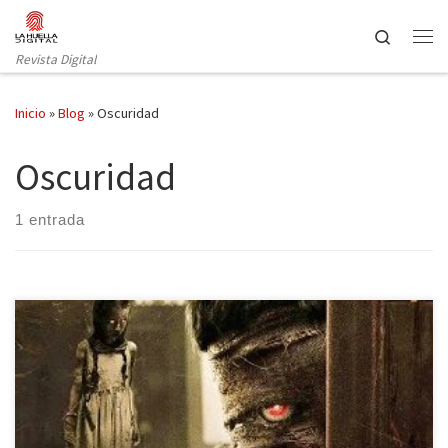
Saltar al contenido
Search
Revista Digital
Inicio
»
Blog
»
Oscuridad
Oscuridad
1 entrada
Muchas veces escuchamos en nuestra jornada diaria cosas como:
¿Sabéis lo que le sucedió a Jorge? ¡Qué fuerte! ¡Quién lo diría tan
joven! ó ¿Te has enterado lo que hizo María?, ¿pero en que estaría