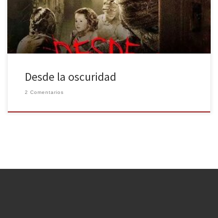
pensando? ¡Esta tía estará loca, yo jamás lo haría! y nos quedamos
sólo en el […]
Desde la oscuridad
2 Comentarios