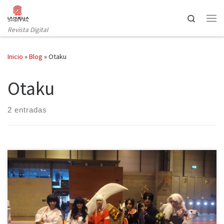
Saltar al contenido
Search
Revista Digital
Inicio
»
Blog
»
Otaku
Otaku
2 entradas
Uno de los eventos más importantes del mundo otaku, Japan
Weekend, abrió sus puertas una vez más durante los días 30 de
septiembre y 1 de octubre en el recinto ferial Ifema de Madrid. La