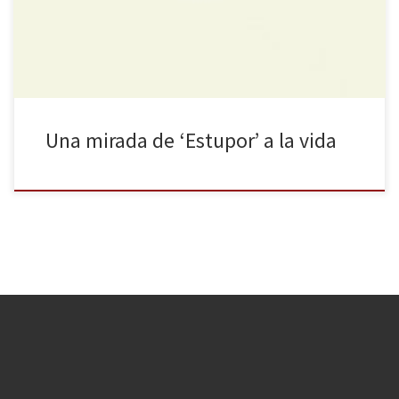
(y no tan pequeños) aspectos del mundo, llegando a crear diarios
poéticos que recogen experiencias de lo más diversas: […]
Una mirada de ‘Estupor’ a la vida