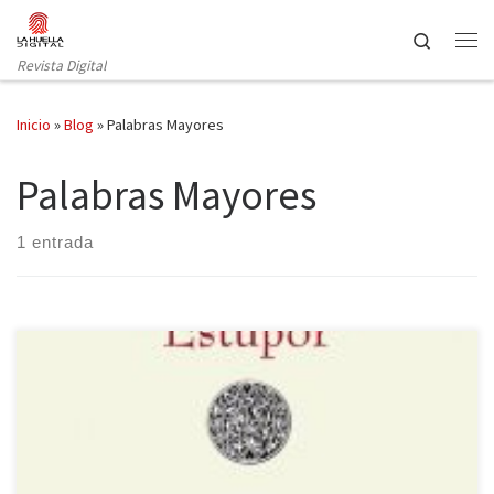
Saltar al contenido
Search
Revista Digital
Inicio
»
Blog
»
Palabras Mayores
Palabras Mayores
1 entrada
El último poemario de Luis Pablo Núñez, publicado por Editorial
Alhulia, se titula Estupor. Ver, contemplar, observar la vida nos hace
reflexionar. La mirada de un poeta suele recolectar los pequeños