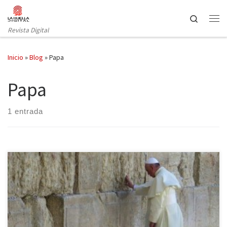
Saltar al contenido
Search
Revista Digital
Inicio
»
Blog
»
Papa
Papa
1 entrada
Tras el reconocimiento de Palestina por parte del Vaticano, el
Papa Francisco ha dado un paso más en su acercamiento a este
país reuniéndose con su presidente, Mahmud Abbas, e instándole