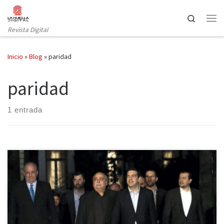
Saltar al contenido
Search
Revista Digital
Inicio
»
Blog
»
paridad
paridad
1 entrada
Syriza ha anunciado este martes la lista de los ministros que
formarán el nuevo Gobierno griego, un total de doce personas
entre las que no se encuentra ni una sola mujer. ¿Se puede hablar