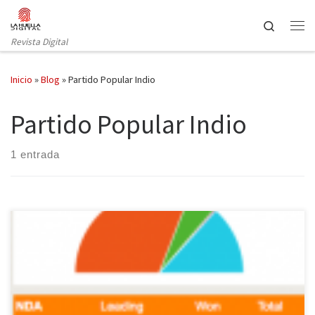
Saltar al contenido
Search
Revista Digital
Inicio
»
Blog
»
Partido Popular Indio
Partido Popular Indio
1 entrada
Según los primeros datos difundidos por el diario The Times of
India, el Partido Popular Indio (BJP) ha obtenido 283 escaños en
las elecciones generales, por lo que su candidato, Narenda Modi