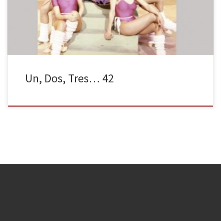
Marsó, Paula Vazquez,Nina…. a las que todos conocemos por
trabajos posteriores.
Un, Dos, Tres… 42