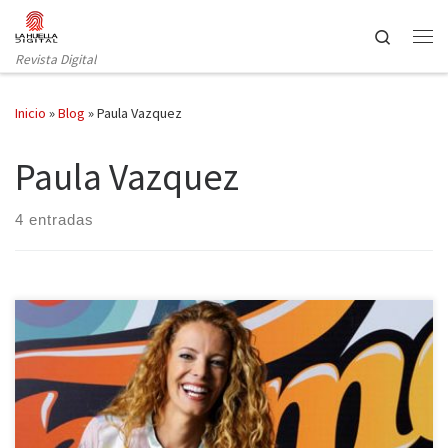
Saltar al contenido
Search
Revista Digital
Inicio
»
Blog
»
Paula Vazquez
Paula Vazquez
4 entradas
Parece que el grupo Atresmedia ha cogido el gusto a eso de
rescatar formatos que un día fueron de éxito y si son de su
principal rival todavía mejor. Si hace menos de un año la cadena