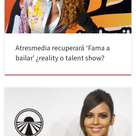
de San Sebastián de los Reyes arrebataba a Cuatro su reality de
aventuras […]
Atresmedia recuperará ‘Fama a
bailar’ ¿reality o talent show?
Si hace apenas un mes nos enterábamos de que Atresmedia
adquiría los derechos del reality más aventurero de la pequeña
pantalla, ahora nos enteramos de que Cristina Pedroche será la
encargada de conducirlo. Ya sea por sus dotes como
presentadora o por su fuerte tirón mediático Antena 3 apuesta por