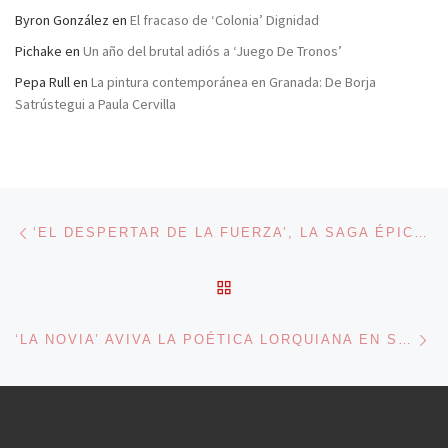
Byron González
en
El fracaso de ‘Colonia’ Dignidad
Pichake
en
Un año del brutal adiós a ‘Juego De Tronos’
Pepa Rull
en
La pintura contemporánea en Granada: De Borja
Satrústegui a Paula Cervilla
Navegación de entradas
Entrada anterior
‘EL DESPERTAR DE LA FUERZA’, LA SAGA ÉPICA SIGUE ARRASANDO LA TAQUILLA MUNDIAL
VOLVER A LA LISTA DE 
En
‘LA NOVIA’ AVIVA LA POÉTICA LORQUIANA EN SU LECTURA MÁS EMOTIVA