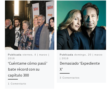
Publicada
viernes, 4 | marzo |
Publicada
domingo, 20 | marzo
2016
| 2016
‘Cuéntame cómo pasó’
Demasiado ‘Expediente
bate récord con su
X’
capítulo 300
3 Comentarios
1 Comentario