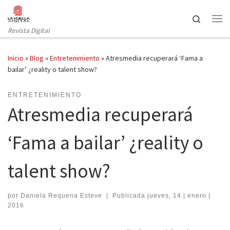
Saltar al contenido
Search
Revista Digital
Inicio
»
Blog
»
Entretenimiento
»
Atresmedia recuperará ‘Fama a
bailar’ ¿reality o talent show?
ENTRETENIMIENTO
Atresmedia recuperará
‘Fama a bailar’ ¿reality o
talent show?
por
Daniela Requena Esteve
|
Publicada
jueves, 14 | enero |
2016