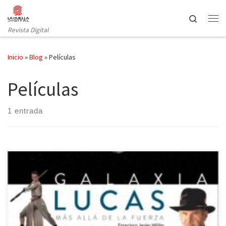
Saltar al contenido
Search
Revista Digital
Inicio
»
Blog
»
Películas
Películas
1 entrada
Al hablar de Lucasfilms automáticamente se nos viene a la mente
dos clásicas sagas, Star Wars e Indiana Jones. Pero la productora
creada por el cineasta George Lucas ha sido responsable de otros
grandes títulos cinematográficos que seguramente conozcas y