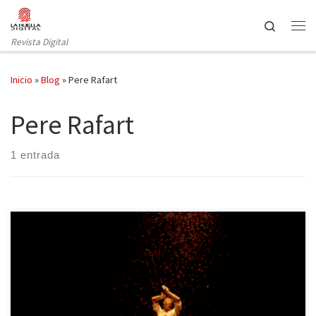
Saltar al contenido
Search
Revista Digital
Inicio
»
Blog
»
Pere Rafart
Pere Rafart
1 entrada
El festival Hocus Pocus Granhada ha cumplido en el año 2019 la
mayoría de edad. Siempre fue grande, pero ahora lo es un poco
más. La mezcla entre lo real e irreal, la magia y el ilusionismo la