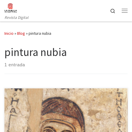
Saltar al contenido
Search
Revista Digital
Inicio
»
Blog
»
pintura nubia
pintura nubia
1 entrada
La ciudad de Varsovia ofrece un testimonio impactante de los
sucesos ocurridos a lo largo de la historia del siglo XX: un muro
construido por los nazis que rompe el trazado de sus calles y