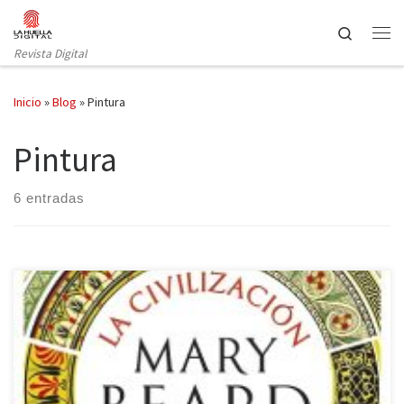
Saltar al contenido
Search
Revista Digital
Inicio
»
Blog
»
Pintura
Pintura
6 entradas
La editorial Crítica (Grupo Planeta) ha publicado la última obra de
Mary Beard, Premio Princesa de Asturias de Ciencias Sociales en
2016, un libro sobre el arte y la forma de ver la realidad por los