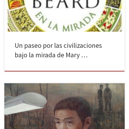
diferentes pueblos. La civilización en la mirada (febrero de 2019),
traducción de Civilizations: How […]
Un paseo por las civilizaciones
bajo la mirada de Mary …
Del 12 de abril al 8 septiembre de 2019 se puede visitar, en el
Palacio de Velázquez del Retiro del Museo Nacional de Arte Reina
Sofía (Madrid), la exposición retrospectiva del japonés Tetsuya
Ishida (Yaizu, Shizuoka, 1973 – Tokio, 2005) «Autorretrato de otro».