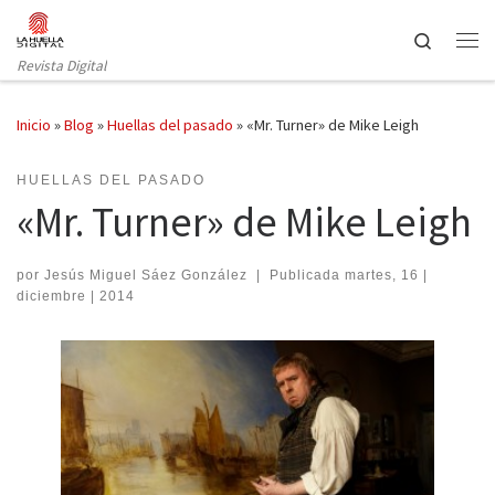
Saltar al contenido
Search
Revista Digital
Inicio
»
Blog
»
Huellas del pasado
»
«Mr. Turner» de Mike Leigh
HUELLAS DEL PASADO
«Mr. Turner» de Mike Leigh
por
Jesús Miguel Sáez González
|
Publicada
martes, 16 |
diciembre | 2014