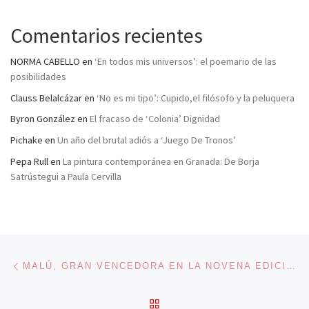
Comentarios recientes
NORMA CABELLO
en
‘En todos mis universos’: el poemario de las
posibilidades
Clauss Belalcázar
en
‘No es mi tipo’: Cupido,el filósofo y la peluquera
Byron González
en
El fracaso de ‘Colonia’ Dignidad
Pichake
en
Un año del brutal adiós a ‘Juego De Tronos’
Pepa Rull
en
La pintura contemporánea en Granada: De Borja
Satrústegui a Paula Cervilla
Navegación de entradas
Entrada anterior
MALÚ, GRAN VENCEDORA EN LA NOVENA EDICIÓN DE LOS PREMIOS 40 PRINCIPALES
VOLVER A LA LISTA DE 