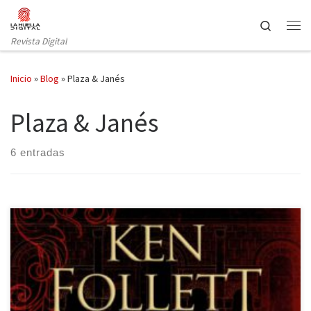
Saltar al contenido
Search
Revista Digital
Inicio
»
Blog
»
Plaza & Janés
Plaza & Janés
6 entradas
Es complicado presentar la trayectoria de Ken Follett a estas
alturas, siendo un autor tan reconocido y querido; no obstante,
daremos unas pinceladas de su vida. El escritor galés, afincado en