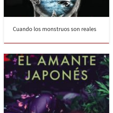
Cuando los monstruos son reales
Isabel Allende regresa al panorama literario con El amante
japonés (Plaza & Janés), una historia con influencia japonesa que
hará las delicias de sus seguidores y de los enamorados de la
cultura del país del Sol Naciente. Una joven moldava llamada Irina
Bazili comienza a trabajar en Lark House, una residencia […]