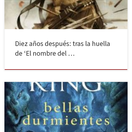
Brandon Sanderson, Andrzej Sapkowski, entre otros. De […]
Diez años después: tras la huella
de ‘El nombre del …
Desde el principio de los tiempos, la desigualdad entre hombres y
mujeres ha estado siempre presente. A día de hoy, aunque la
situación ha mejorado bastante con respecto a épocas pasadas,
sigue habiendo una brecha enorme difícil de solventar. Es por ello
que cualquier acción o evento a favor del […]