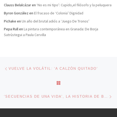
Clauss Belalcázar
en
‘No es mi tipo’: Cupido,el filósofo y la peluquera
Byron González
en
El fracaso de ‘Colonia’ Dignidad
Pichake
en
Un año del brutal adiós a ‘Juego De Tronos’
Pepa Rull
en
La pintura contemporánea en Granada: De Borja
Satrústegui a Paula Cervilla
Navegación de entradas
Entrada anterior
VUELVE LA VOLÁTIL: ‘A CALZÓN QUITADO’
VOLVER A LA LISTA DE 
En
‘SECUENCIAS DE UNA VIDA’, LA HISTORIA DE BRYAN CRANSTON