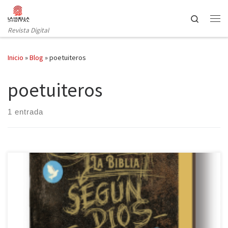
Saltar al contenido
Search
Revista Digital
Inicio
»
Blog
»
poetuiteros
poetuiteros
1 entrada
Reseñar la Biblia parecería hoy, para el lector español, un
anacronismo, porque poco hay que decir sobre el argumento que
no sea ya conocido. Sin embargo, por más que la Biblia sea el