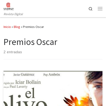
Saltar al contenido
Search
Revista Digital
Inicio
»
Blog
»
Premios Oscar
Premios Oscar
2 entradas
La candidatura definitiva se anunciará el 7 de septiembre,
coincidiendo con la salida a la venta en DVD de la película de Iciar
Bollain. “EL OLIVO”, de Iciar Bollain, ha sido preseleccionada por la