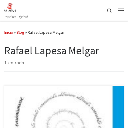
Saltar al contenido
Search
Revista Digital
Inicio
»
Blog
»
Rafael Lapesa Melgar
Rafael Lapesa Melgar
1 entrada
Ha caído en mis manos el libro Más que palabras (Galaxia
Gutenberg, 2016) de Pedro Álvarez de Miranda. No es un libro
cualquiera, como tampoco lo es su autor: catedrático de Lengua