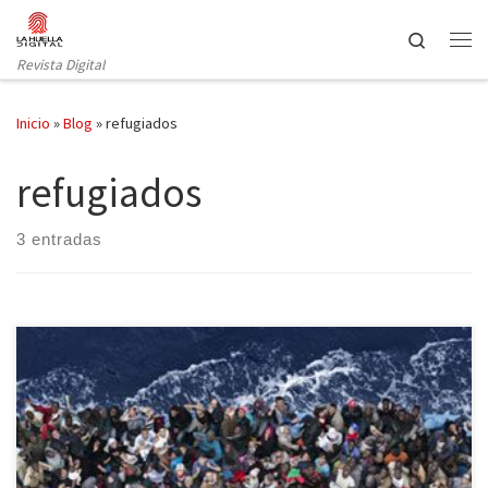
Saltar al contenido
Search
Revista Digital
Inicio
»
Blog
»
refugiados
refugiados
3 entradas
El Teatre Lliure implica a 60 grandes nombres de la escena
catalana para ayudar a mantener en activo el barco de
salvamento marítimo Astral. El 12 de septiembre el Teatre Lliure