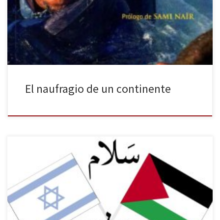
europeas, huyendo del hambre, de la violencia, de la guerra.
Según el mismo organismo más de 2.800 de esas personas
perecieron en sus aguas en el mismo periodo de tiempo. Y […]
El naufragio de un continente
Un año después de que el secretario de Estado John Kerry lograra
reanudar las conversaciones directas entre Israel y Palestina,
Washington busca concretar un acuerdo marco entre ambos
países antes de que termine abril para asentar así las bases del
proceso de paz. El encuentro entre Obama y Abbas fue […]