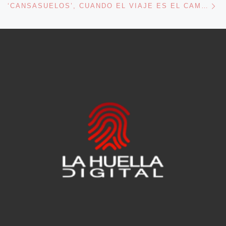
‘CANSASUELOS’, CUANDO EL VIAJE ES EL CAMINO