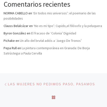
Comentarios recientes
NORMA CABELLO
en
‘En todos mis universos’: el poemario de las
posibilidades
Clauss Belalcázar
en
‘No es mi tipo’: Cupido,el filósofo y la peluquera
Byron González
en
El fracaso de ‘Colonia’ Dignidad
Pichake
en
Un año del brutal adiós a ‘Juego De Tronos’
Pepa Rull
en
La pintura contemporánea en Granada: De Borja
Satrústegui a Paula Cervilla
Navegación de entradas
Entrada anterior
LAS MUJERES NO PEDIMOS PASO, PASAMOS
VOLVER A LA LISTA DE 
En