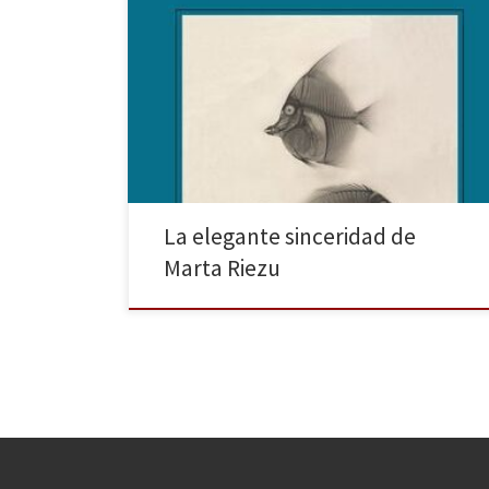
Fue en un viaje a Almería, en agosto de 2022. Entré a
una librería y por azar descubrí el libro de Marta Riezu,
Agua y jabón: apuntes sobre elegancia involuntaria
(Torrenueva, 2021; reed. Anagrama, 2022). Estaba
encima de la mesa de destacados. Pero no era
ninguna casualidad: el librero lo […]
La elegante sinceridad de
Marta Riezu