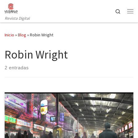
Saltar al contenido
Search
Revista Digital
Inicio
»
Blog
»
Robin Wright
Robin Wright
2 entradas
Tenemos el placer de poner a vuestra disposición la primera
imagen del arte conceptual de la nueva película del director Denis
Villeneuve (Sicario, Prisoners) que aún sin título conocemos como
”UNTITLED ‘BLADE RUNNER’ SEQUEL”, cuyo rodaje comenzará este