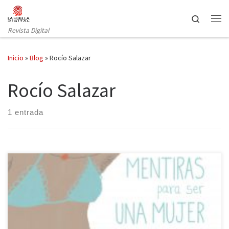
Saltar al contenido
Search
Revista Digital
Inicio
»
Blog
»
Rocío Salazar
Rocío Salazar
1 entrada
La editorial Lunwerg publicaba a finales del pasado 2016 el primer
libro de la ilustradora Rocío Salazar, Mentiras para ser una mujer
de verdad. «Un día lo vi claro… Paso de depilarme, de apretarme