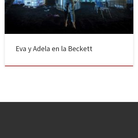
dramaturga Mercè Sarrias, plantea un tiempo distópico, donde el
agua escasea, y en el que dos […]
Eva y Adela en la Beckett