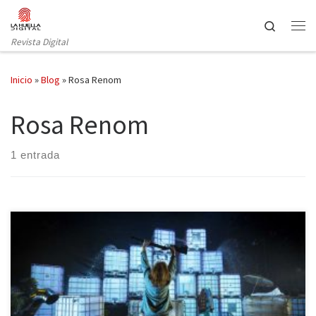
Saltar al contenido
Search
Revista Digital
Inicio
»
Blog
»
Rosa Renom
Rosa Renom
1 entrada
Dentro del ciclo “La revolución de los géneros”, la Sala Beckett
presenta su producción, Eva i Adela als afores, dirigida por el
director de la sala, Toni Casares. El texto, con autoría de la