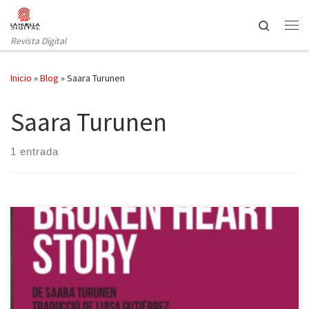
Saltar al contenido
Search
Revista Digital
Inicio
»
Blog
»
Saara Turunen
Saara Turunen
1 entrada
La compañía La Peleona presenta en la Sala Atrium Broken Heart
Story, de la finlandesa Saara Turunen, quien también firma la
dirección. La obra, traducida al castellano por Luisa Gutiérrez Ruiz,