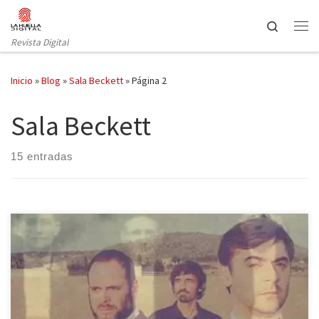
Saltar al contenido
Search
Revista Digital
Inicio
»
Blog
»
Sala Beckett
»
Página 2
Sala Beckett
15 entradas
A menudo, los archipiélagos que pertenecen a la península, tanto
las Canarias como las Baleares, quedan más lejos de lo deseado
en cuanto a su creación artística. Por ello, hay que celebrar