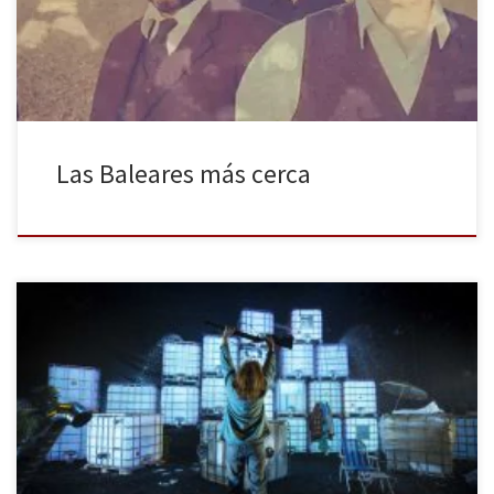
iniciativas como la propuesta por la Sala Beckett de Barcelona,
“DO Illes Balears”, en la que durante la […]
Las Baleares más cerca
Dentro del ciclo “La revolución de los géneros”, la Sala Beckett
presenta su producción, Eva i Adela als afores, dirigida por el
director de la sala, Toni Casares. El texto, con autoría de la
dramaturga Mercè Sarrias, plantea un tiempo distópico, donde el
agua escasea, y en el que dos […]