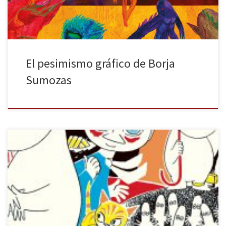
El pesimismo gráfico de Borja
Sumozas
Si eres un niño o una niña de los 80-90, probablemente te
quedaste maravillado con esos adorables seres, mitad
hipopótamos blancos, mitad troles, de la serie animada que
podíamos ver en TVE cada día. Ellos nos hablaban de amistad, de
perdón, de libertad y de convivencia con la naturaleza,
animándonos […]