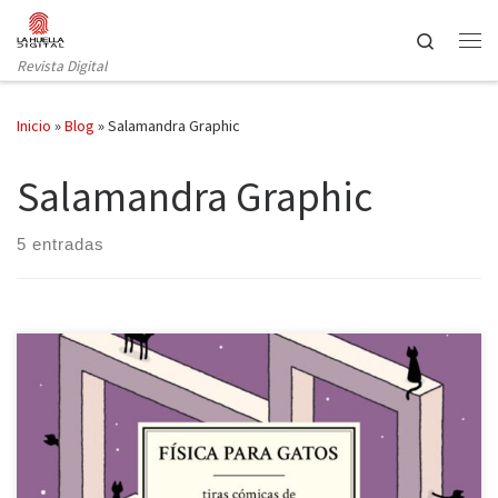
Saltar al contenido
Search
Revista Digital
Inicio
»
Blog
»
Salamandra Graphic
Salamandra Graphic
5 entradas
El escocés Tom Gauld (Escocia, 1976) tiene un peculiar sentido del
humor: después de las tiras cómicas de En la cocina con Kafka
(2017), el Departamento de Teorías alucinantes (2020) —un buen