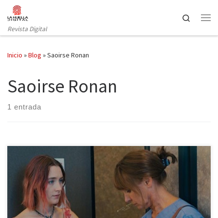
Saltar al contenido
Search
Revista Digital
Inicio
»
Blog
»
Saoirse Ronan
Saoirse Ronan
1 entrada
La ópera prima de Greta Gerwig como directora y guionista refleja
como la adolescente Christine McPherson, o como ella misma se
llama, Lady Bird, decide emprender la aventura de convertirse en