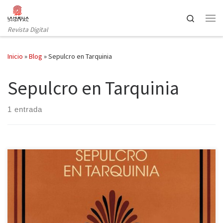
Saltar al contenido
Search
Revista Digital
Inicio
»
Blog
»
Sepulcro en Tarquinia
Sepulcro en Tarquinia
1 entrada
Antonio Colinas (La Bañeza, 1946-) publicó Sepulcro en Tarquinia
en 1975 (Diputación Provincial de León, colección de poesía de la
Institución «Fray Bernardino de Sahagún», CSIC). Su éxito fue
inmediato: recibió numerosas reseñas en periódicos de tirada