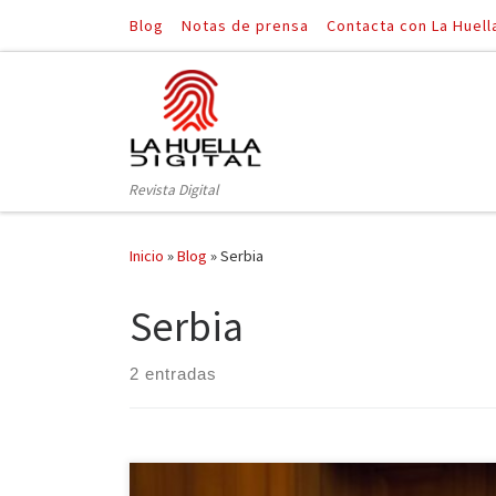
Blog
Notas de prensa
Contacta con La Huell
Saltar al contenido
Revista Digital
Inicio
»
Blog
»
Serbia
Serbia
2 entradas