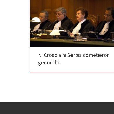
La Corte Internacional de Justicia de la ONU ha
sentenciado que ni Serbia ni Croacia cometieron
genocidio en los conflictos ocurridos entre 1991 y
1995. El alto tribunal finaliza así un proceso de 16 años
en el que ambos países se han acusado mutuamente
de las 20.000 muertes producidas durante […]
Ni Croacia ni Serbia cometieron
genocidio