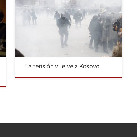
La revuelta del pasado 24 de enero en Pristina, capital
de Kosovo, dejó más de 22 policías y 15 manifestantes
heridos. La manifestación fue organizada por el
Movimiento Vetëvendosje (Autodeterminación) contra
el ministro de origen serbio Aleksandar Jablanovic. A
principios de enero Jablanovic calificó de «salvajes» a
unas mujeres albanokosovares […]
La tensión vuelve a Kosovo