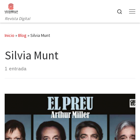
Saltar al contenido
Search
Revista Digital
Inicio
»
Blog
»
Silvia Munt
Silvia Munt
1 entrada
Arthur Miller ha estado doblemente presente en el Festival Grec
de este año, coincidiendo con su centenario el pasado
noviembre. Los primeros días pudo verse en el Teatre Grec su