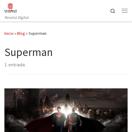
Saltar al contenido
Search
Revista Digital
Inicio
»
Blog
»
Superman
Superman
1 entrada
Una sorpresa fue el anuncio que convertía la segunda parte de la
nueva versión de Superman, El hombre de acero, dirigida por
Zack Snyder, en el enfrentamiento entre los dos superhéroes más
famosos de DC. El universo cinematográfico de Marvel estaba