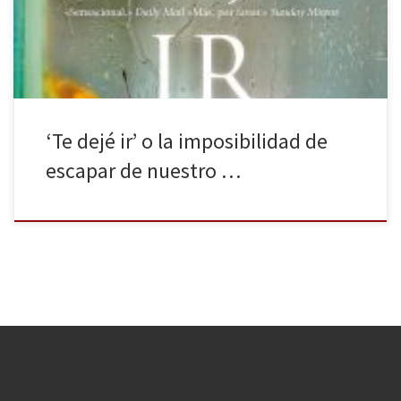
día, puesto que los errores tarde o temprano acaban pasando
factura y, en ocasiones, pueden resultar muy caros. […]
‘Te dejé ir’ o la imposibilidad de
escapar de nuestro …