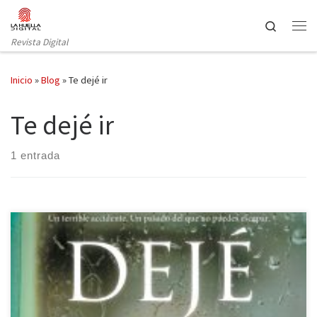
Saltar al contenido
Search
Revista Digital
Inicio
»
Blog
»
Te dejé ir
Te dejé ir
1 entrada
En una fría noche de noviembre, un fatídico accidente convertirá
la vida de Jenna Gray en una completa pesadilla. Es, a partir de
entonces, cuando los amargos recuerdos la perseguirán día tras