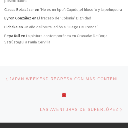
posibilidades
Clauss Belalcázar
en
‘No es mi tipo’: Cupido,el filósofo y la peluquera
Byron González
en
El fracaso de ‘Colonia’ Dignidad
Pichake
en
Un año del brutal adiós a ‘Juego De Tronos’
Pepa Rull
en
La pintura contemporánea en Granada: De Borja
Satrústegui a Paula Cervilla
Navegación de entradas
Entrada anterior
JAPAN WEEKEND REGRESA CON MÁS CONTENIDO, MÁS ACTIVIDADES Y MÁS INVITADOS
VOLVER A LA LISTA DE 
En
LAS AVENTURAS DE SUPERLÓPEZ