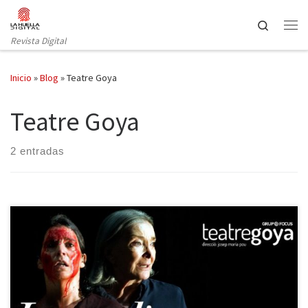
Saltar al contenido
Search
Revista Digital
Inicio
»
Blog
»
Teatre Goya
Teatre Goya
2 entradas
El público catalán conoció a Wajdi Mouawad de la mano de La
Perla 29 y Oriol Broggi, a principios de 2012, con Incendies. El
montaje estuvo varias temporadas en cartel en Barcelona,