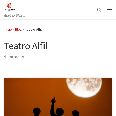
Saltar al contenido
Search
Revista Digital
Inicio
»
Blog
»
Teatro Alfil
Teatro Alfil
4 entradas
El pasado día 1 de mayo irrumpió en el madrileño Teatro Alfil la
obra suprema de Samuel Beckett, Esperando a Godot. El clásico
de lo absurdo llega para quedarse algo más de un mes y medio,